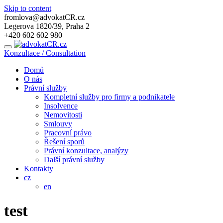
Skip to content
fromlova@advokatCR.cz
Legerova 1820/39, Praha 2
+420 602 602 980
Konzultace / Consultation
Domů
O nás
Právní služby
Kompletní služby pro firmy a podnikatele
Insolvence
Nemovitosti
Smlouvy
Pracovní právo
Řešení sporů
Právní konzultace, analýzy
Další právní služby
Kontakty
cz
en
test